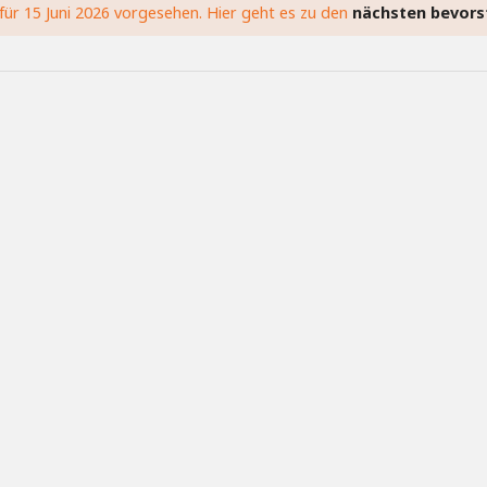
für 15 Juni 2026 vorgesehen. Hier geht es zu den
nächsten bevors
H
i
n
w
e
i
s