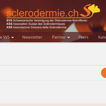
e SVS
Newsletter
Partner
Peers
Kal