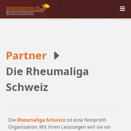
Z
u
m
I
n
h
a
Partner
l
t
s
Die Rheumaliga
p
r
Schweiz
i
n
g
e
n
Die
Rheumaliga Schweiz
ist eine Nonprofit-
Organisation. Mit ihren Leistungen will sie vor