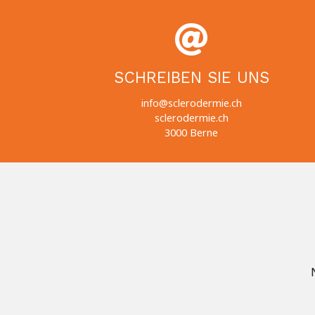
t
e
r
n
SCHREIBEN SIE UNS
a
t
info@sclerodermie.ch
i
sclerodermie.ch
v
3000 Berne
e
: