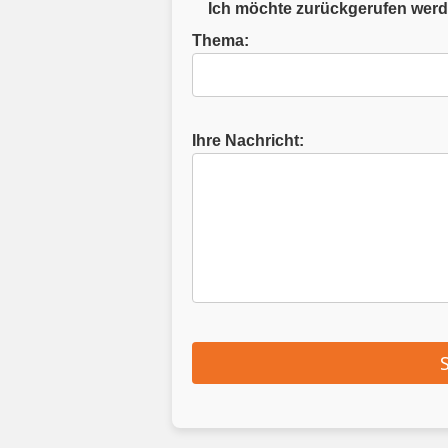
Ich möchte zurückgerufen wer
Thema
:
Ihre Nachricht
:
A
l