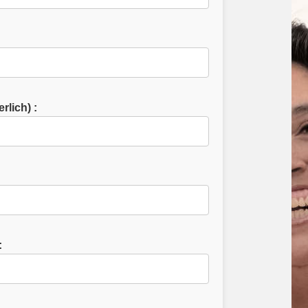
rlich) :
: