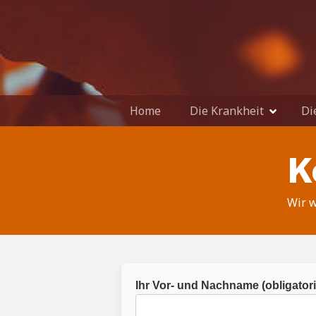
Z
u
m
I
n
h
a
Home
Die Krankheit
Di
l
t
K
s
p
r
Wir w
i
n
g
e
n
Ihr Vor- und Nachname
(obligatori