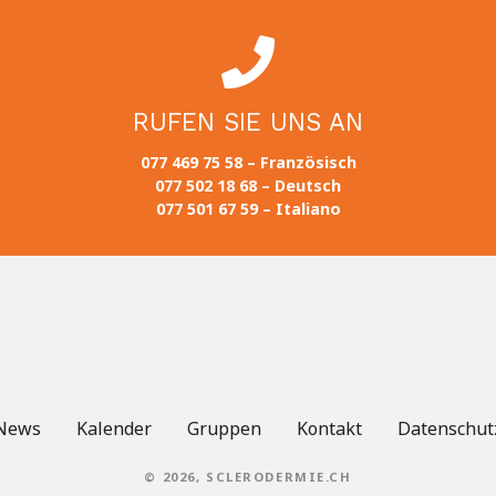
RUFEN SIE UNS AN
077 469 75 58 – Französisch
077 502 18 68 – Deutsch
077 501 67 59 – Italiano
News
Kalender
Gruppen
Kontakt
Datenschut
© 2026, SCLERODERMIE.CH