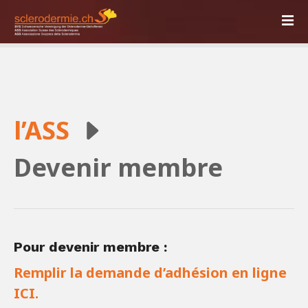
S
k
i
p
t
o
c
l’ASS
o
n
t
Devenir membre
e
n
t
Pour devenir membre :
Remplir la demande d’adhésion en ligne
ICI.