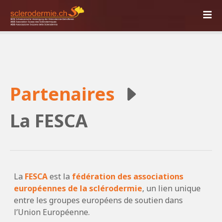
S
k
i
p
t
o
c
Partenaires
o
n
t
La FESCA
e
n
t
La
FESCA
est la
fédération des associations
européennes de la sclérodermie
, un lien unique
entre les groupes européens de soutien dans
l’Union Européenne.