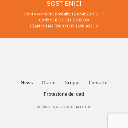
SOSTIENICI
Conto corrente postale: 12-864923-6 CHF
Codice BIC: POFICHBEXXX
IBAN : CH47 0900 0000 1286 4923 6
News
Diario
Gruppi
Contatto
Protezione dei dati
© 2026, SCLERODERMIE.CH