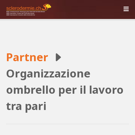
V
a
i
a
l
c
o
Partner
n
t
e
Organizzazione
n
u
ombrello per il lavoro
t
o
tra pari