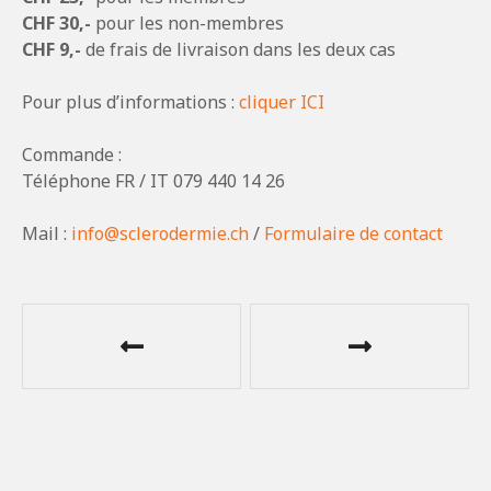
CHF 30,-
pour les non-membres
CHF 9,-
de frais de livraison dans les deux cas
Pour plus d’informations :
cliquer ICI
Commande :
Téléphone FR / IT 079 440 14 26
Mail :
info@sclerodermie.ch
/
Formulaire de contact
N
a
v
i