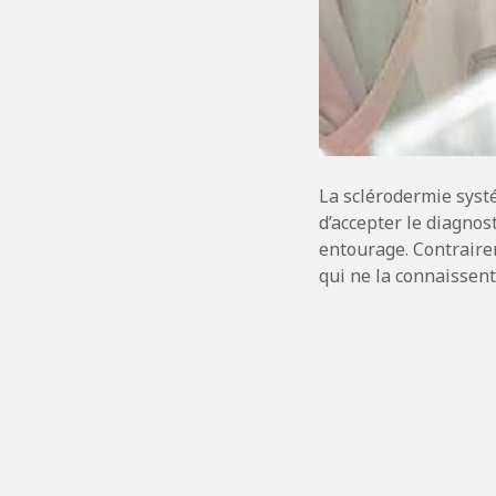
La sclérodermie syst
d’accepter le diagnos
entourage. Contraire
qui ne la connaissen
N
a
v