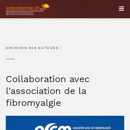
S
k
i
p
t
o
c
ARCHIVES DES AUTEURS :
o
n
t
e
Collaboration avec
n
t
l’association de la
fibromyalgie