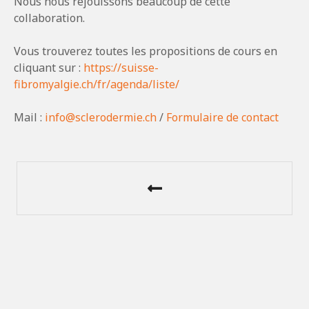
Nous nous réjouissons beaucoup de cette
collaboration.
Vous trouverez toutes les propositions de cours en
cliquant sur :
https://suisse-
fibromyalgie.ch/fr/agenda/liste/
Mail :
info@sclerodermie.ch
/
Formulaire de contact
N
a
v
i
g