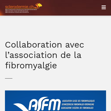
S
k
i
p
t
o
c
Collaboration avec
o
n
l’association de la
t
e
fibromyalgie
n
t